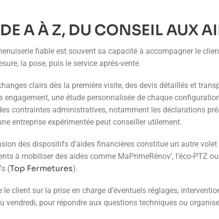
 A À Z, DU CONSEIL AUX A
menuiserie fiable est souvent sa capacité à accompagner le clie
ure, la pose, puis le service après-vente.
ges clairs dès la première visite, des devis détaillés et transp
ans engagement, une étude personnalisée de chaque configuration
des contraintes administratives, notamment les déclarations préal
une entreprise expérimentée peut conseiller utilement.
sion des dispositifs d’aides financières constitue un autre vol
ents à mobiliser des aides comme MaPrimeRénov’, l’éco-PTZ ou l
Top Fermetures
s (
).
re le client sur la prise en charge d’éventuels réglages, interve
u vendredi, pour répondre aux questions techniques ou organiser u