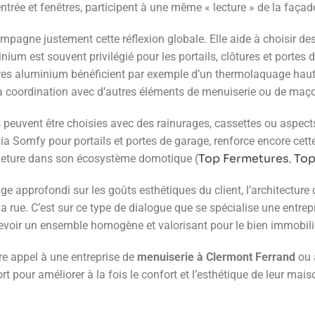
entrée et fenêtres, participent à une même « lecture » de la façad
agne justement cette réflexion globale. Elle aide à choisir des
m est souvent privilégié pour les portails, clôtures et portes de 
tures aluminium bénéficient par exemple d’un thermolaquage haute
e la coordination avec d’autres éléments de menuiserie ou de maço
 peuvent être choisies avec des rainurages, cassettes ou aspects 
a Somfy pour portails et portes de garage, renforce encore cet
Top Fermetures
Top
rmeture dans son écosystème domotique (
,
e approfondi sur les goûts esthétiques du client, l’architecture d
s la rue. C’est sur ce type de dialogue que se spécialise une ent
cevoir un ensemble homogène et valorisant pour le bien immobilie
re appel à une entreprise de
menuiserie à Clermont Ferrand
ou 
 fort pour améliorer à la fois le confort et l’esthétique de leur m