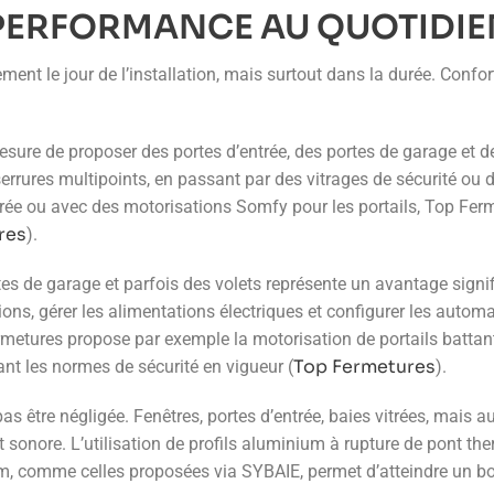
 PERFORMANCE AU QUOTIDI
nt le jour de l’installation, mais surtout dans la durée. Confort
 mesure de proposer des portes d’entrée, des portes de garage et d
s serrures multipoints, en passant par des vitrages de sécurité o
trée ou avec des motorisations Somfy pour les portails, Top Fer
res
).
rtes de garage et parfois des volets représente un avantage signif
tions, gérer les alimentations électriques et configurer les aut
metures propose par exemple la motorisation de portails battant
Top Fermetures
ant les normes de sécurité en vigueur (
).
s être négligée. Fenêtres, portes d’entrée, baies vitrées, mais a
rt sonore. L’utilisation de profils aluminium à rupture de pont 
, comme celles proposées via SYBAIE, permet d’atteindre un bon