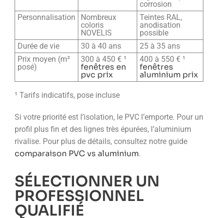
corrosion
Personnalisation
Nombreux
Teintes RAL,
coloris
anodisation
NOVELIS
possible
Durée de vie
30 à 40 ans
25 à 35 ans
Prix moyen (m²
300 à 450 € ¹
400 à 550 € ¹
fenêtres en
fenêtres
posé)
pvc prix
aluminium prix
¹ Tarifs indicatifs, pose incluse
Si votre priorité est l’isolation, le PVC l’emporte. Pour un
profil plus fin et des lignes très épurées, l’aluminium
rivalise. Pour plus de détails, consultez notre guide
comparaison PVC vs aluminium
.
SÉLECTIONNER UN
PROFESSIONNEL
QUALIFIÉ