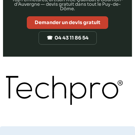
d'Auvergne — devis gratuit dans tout le Puy-de-
Dôme.
Demander un devis gratuit
☎ 04 43 11 86 54