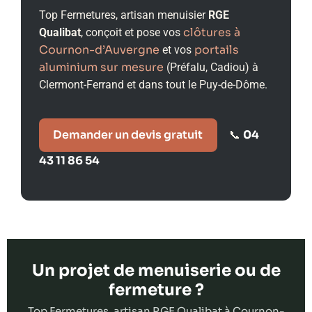
Top Fermetures, artisan menuisier
RGE
clôtures à
Qualibat
, conçoit et pose vos
Cournon-d’Auvergne
portails
et vos
aluminium sur mesure
(Préfalu, Cadiou) à
Clermont-Ferrand et dans tout le Puy-de-Dôme.
Demander un devis gratuit
04
📞
43 11 86 54
Un projet de menuiserie ou de
fermeture ?
Top Fermetures, artisan RGE Qualibat à Cournon-