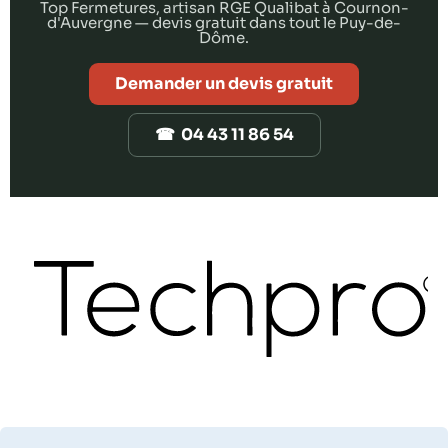
Top Fermetures, artisan RGE Qualibat à Cournon-
d'Auvergne — devis gratuit dans tout le Puy-de-
Dôme.
Demander un devis gratuit
☎ 04 43 11 86 54