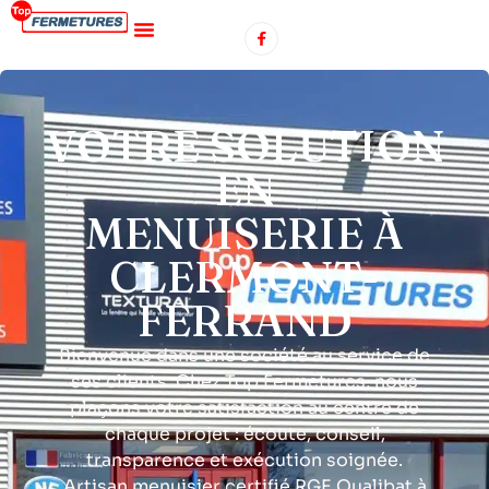
VOTRE SOLUTION
EN
MENUISERIE À
CLERMONT-
FERRAND
Bienvenue dans une société au service de
ses clients. Chez Top Fermetures, nous
plaçons votre satisfaction au centre de
chaque projet : écoute, conseil,
transparence et exécution soignée.
Artisan menuisier certifié RGE Qualibat à