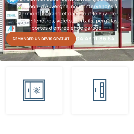
Cournon-d’Auvergne, nous intervenons à
Clermont-Ferrand et dans tout le Puy-de-
Dôme : fenêtres, volets, portails, pergolas,
portes d’entrée et de garage.
04 43 11 86 54
DEMANDER UN DEVIS GRATUIT