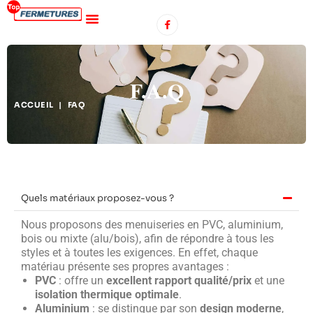
F.A.Q
ACCUEIL
|
FAQ
Quels matériaux proposez-vous ?
Nous proposons des
menuiseries
en
PVC
,
aluminium
,
bois
ou
mixte
(alu/bois), afin de répondre à tous les
styles et à toutes les exigences.
En effet
, chaque
matériau présente ses
propres avantages
:
PVC
: offre un
excellent rapport qualité/prix
et une
isolation thermique optimale
.
Aluminium
: se distingue par son
design moderne
,