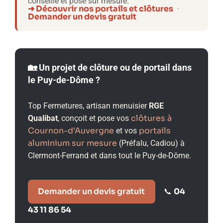
conseille et pose sur mesure.
➜ Découvrir nos portails et clôtures
·
Demander un devis gratuit
🏡 Un projet de clôture ou de portail dans
le Puy-de-Dôme ?
Top Fermetures, artisan menuisier
RGE
clôtures à
Qualibat
, conçoit et pose vos
Cournon-d’Auvergne
portails
et vos
aluminium sur mesure
(Préfalu, Cadiou) à
Clermont-Ferrand et dans tout le Puy-de-Dôme.
Demander un devis gratuit
04
📞
43 11 86 54