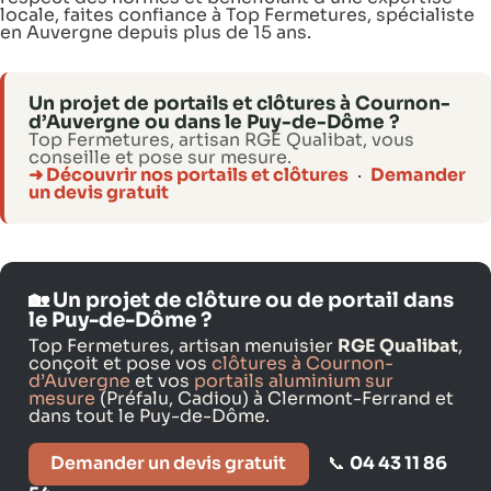
locale, faites confiance à Top Fermetures, spécialiste
en Auvergne depuis plus de 15 ans.
Un projet de portails et clôtures à Cournon-
d’Auvergne ou dans le Puy-de-Dôme ?
Top Fermetures, artisan RGE Qualibat, vous
conseille et pose sur mesure.
➜ Découvrir nos portails et clôtures
·
Demander
un devis gratuit
🏡 Un projet de clôture ou de portail dans
le Puy-de-Dôme ?
Top Fermetures, artisan menuisier
RGE Qualibat
,
conçoit et pose vos
clôtures à Cournon-
d’Auvergne
et vos
portails aluminium sur
mesure
(Préfalu, Cadiou) à Clermont-Ferrand et
dans tout le Puy-de-Dôme.
Demander un devis gratuit
📞
04 43 11 86