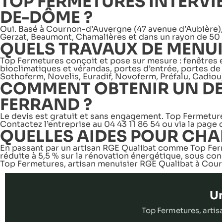
TOP FERMETURES INTERVI
DE-DÔME ?
Oui. Basé à Cournon-d’Auvergne (47 avenue d’Aubière),
Gerzat, Beaumont, Chamalières et dans un rayon de 50
QUELS TRAVAUX DE MENUIS
Top Fermetures conçoit et pose sur mesure : fenêtres et
bioclimatiques et vérandas, portes d’entrée, portes de
Sothoferm, Novelis, Euradif, Novoferm, Préfalu, Cadiou
COMMENT OBTENIR UN DEV
FERRAND ?
Le devis est gratuit et sans engagement. Top Fermeture
Contactez l’entreprise au 04 43 11 86 54 ou via la page 
QUELLES AIDES POUR CHA
En passant par un artisan RGE Qualibat comme Top Ferm
réduite à 5,5 % sur la rénovation énergétique, sous cond
Top Fermetures, artisan menuisier RGE Qualibat à Cou
Un
Top Fermetures, arti