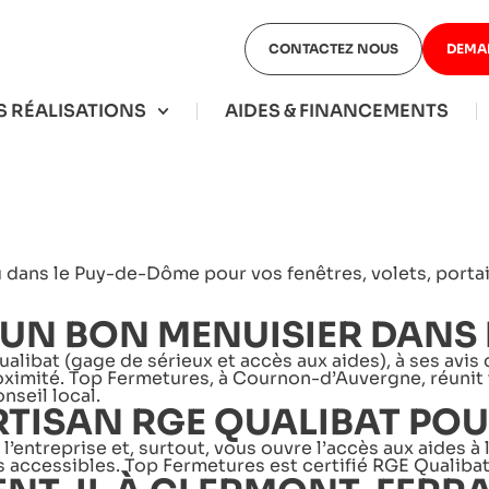
CONTACTEZ NOUS
DEMA
 RÉALISATIONS
AIDES & FINANCEMENTS
R SON MENUISIE
dans le Puy-de-Dôme pour vos fenêtres, volets, portail
N BON MENUISIER DANS L
ibat (gage de sérieux et accès aux aides), à ses avis cli
proximité. Top Fermetures, à Cournon-d’Auvergne, réunit
nseil local.
TISAN RGE QUALIBAT POUR
e l’entreprise et, surtout, vous ouvre l’accès aux aides
pas accessibles. Top Fermetures est certifié RGE Quali