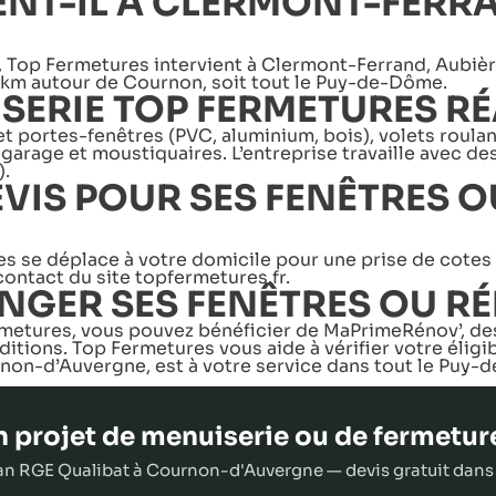
ENT-IL À CLERMONT-FERRA
 Top Fermetures intervient à Clermont-Ferrand, Aubièr
 km autour de Cournon, soit tout le Puy-de-Dôme.
ERIE TOP FERMETURES RÉA
 portes-fenêtres (PVC, aluminium, bois), volets roulant
 garage et moustiquaires. L’entreprise travaille avec d
).
IS POUR SES FENÊTRES O
s se déplace à votre domicile pour une prise de cotes p
contact du site topfermetures.fr.
NGER SES FENÊTRES OU RÉ
etures, vous pouvez bénéficier de MaPrimeRénov’, des 
itions. Top Fermetures vous aide à vérifier votre éligib
rnon-d’Auvergne, est à votre service dans tout le Puy
 projet de menuiserie ou de fermetur
san RGE Qualibat à Cournon-d'Auvergne — devis gratuit dans