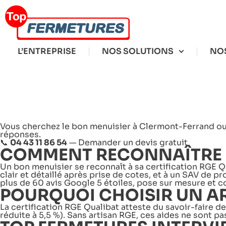
L’ENTREPRISE
NOS SOLUTIONS
NOS
COMMENT CHOISI
DE-DÔME ?
Vous cherchez le bon menuisier à Clermont-Ferrand ou 
réponses.
📞
04 43 11 86 54
—
Demander un devis gratuit
COMMENT RECONNAÎTRE U
Un bon menuisier se reconnaît à sa certification RGE Qual
clair et détaillé après prise de cotes, et à un SAV de 
plus de 60 avis Google 5 étoiles, pose sur mesure et co
POURQUOI CHOISIR UN AR
La certification RGE Qualibat atteste du savoir-faire d
réduite à 5,5 %). Sans artisan RGE, ces aides ne sont 