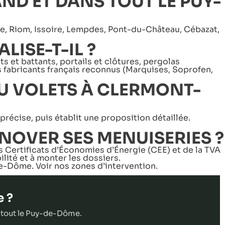
ND ET DANS TOUT LE PUY-
e, Riom, Issoire, Lempdes, Pont-du-Château, Cébazat,
LISE-T-IL ?
s et battants, portails et clôtures, pergolas
es fabricants français reconnus (Marquises, Soprofen,
U VOLETS À CLERMONT-
récise, puis établit une proposition détaillée.
NOVER SES MENUISERIES ?
Certificats d’Économies d’Énergie (CEE) et de la TVA
ilité et à monter les dossiers.
-de-Dôme.
Voir nos zones d’intervention
.
e ?
 tout le Puy-de-Dôme.