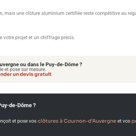
tion, mais une clôture aluminium certifiée reste compétitive au reg
votre projet et un chiffrage précis.
’Auvergne ou dans le Puy-de-Dôme ?
le et pose sur mesure.
der un devis gratuit
e Puy-de-Dôme ?
clôtures à Cournon-d’Auvergne
p
onçoit et pose vos
et vos