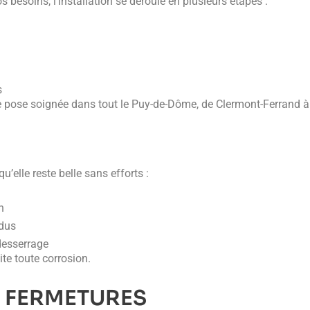
 besoins, l’installation se déroule en plusieurs étapes :
s
e pose soignée dans tout le Puy-de-Dôme, de Clermont-Ferrand à 
u’elle reste belle sans efforts :
n
idus
 desserrage
ite toute corrosion.
P FERMETURES