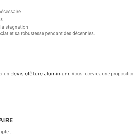
nécessaire
fs
 la stagnation
éclat et sa robustesse pendant des décennies.
devis clôture aluminium
ter un
. Vous recevrez une propositio
AIRE
mpte :