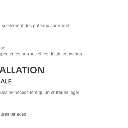
u scellement des poteaux sur muret
que
especter les normes et les délais convenus.
TALLATION
MALE
les ne nécessitent qu’un entretien léger :
sures tenaces