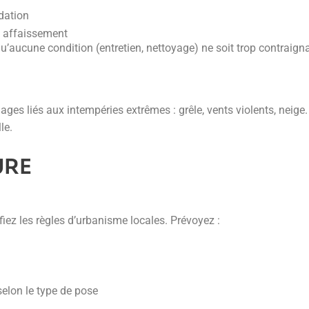
dation
u affaissement
’aucune condition (entretien, nettoyage) ne soit trop contraign
es liés aux intempéries extrêmes : grêle, vents violents, neige.
le.
URE
ifiez les règles d’urbanisme locales. Prévoyez :
selon le type de pose