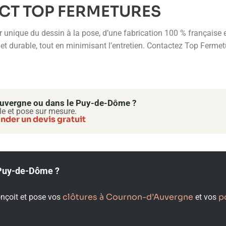
CT TOP FERMETURES
 unique du dessin à la pose, d’une fabrication 100 % française e
et durable, tout en minimisant l’entretien. Contactez Top Fermetu
’Auvergne ou dans le Puy-de-Dôme ?
le et pose sur mesure.
der un devis gratuit
e Puy-de-Dôme ?
clôtures à Cournon-d’Auvergne
p
onçoit et pose vos
et vos