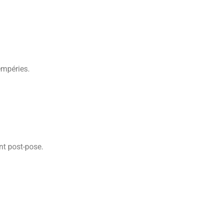
empéries.
nt post-pose.