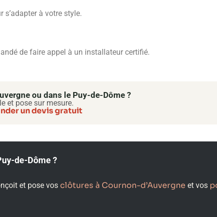
 s’adapter à votre style.
mandé de faire appel à un installateur certifié.
’Auvergne ou dans le Puy-de-Dôme ?
le et pose sur mesure.
der un devis gratuit
e Puy-de-Dôme ?
clôtures à Cournon-d’Auvergne
p
onçoit et pose vos
et vos