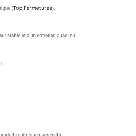
Top Fermetures
nique (
).
r stable et d’un entretien quasi nul.
n.
e produits chimiques agressifs.