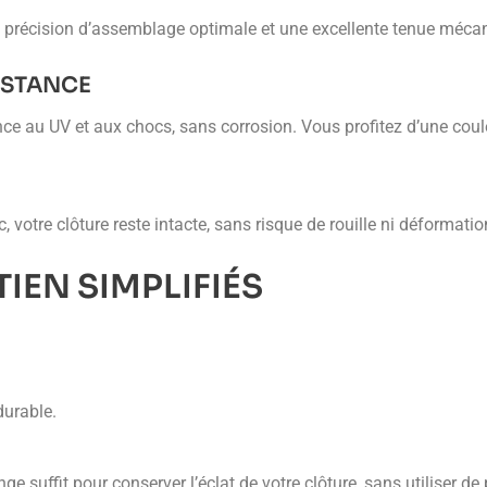
e précision d’assemblage optimale et une excellente tenue méca
ISTANCE
e au UV et aux chocs, sans corrosion. Vous profitez d’une couleu
otre clôture reste intacte, sans risque de rouille ni déformatio
IEN SIMPLIFIÉS
durable.
ge suffit pour conserver l’éclat de votre clôture, sans utiliser d