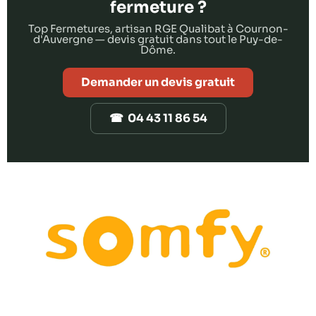
fermeture ?
Top Fermetures, artisan RGE Qualibat à Cournon-
d'Auvergne — devis gratuit dans tout le Puy-de-
Dôme.
Demander un devis gratuit
☎ 04 43 11 86 54