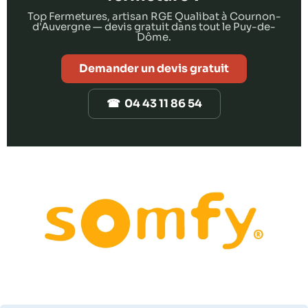
Top Fermetures, artisan RGE Qualibat à Cournon-
d'Auvergne — devis gratuit dans tout le Puy-de-
Dôme.
Demander un devis gratuit
☎ 04 43 11 86 54