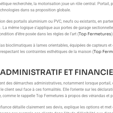
étique recherchée, la motorisation joue un rôle central. Portail, 
echnologies dans sa proposition globale.
 des portails aluminium ou PVC, neufs ou existants, en partena
). La même logique s’applique aux portes de garage sectionnelles
Top Fermetures
ondition d’être posée dans les règles de l’art (
)
s bioclimatiques à lames orientables, équipées de capteurs et d’
Top Ferm
respectant les contraintes esthétiques de la maison (
DMINISTRATIF ET FINANCI
nt des démarches administratives, notamment lorsque portail, cl
e client seul face à ces formalités. Elle l’oriente sur les déclarat
, comme le rappelle Top Fermetures à propos des vérandas et p
fiance détaille clairement ses devis, explique les options et met 