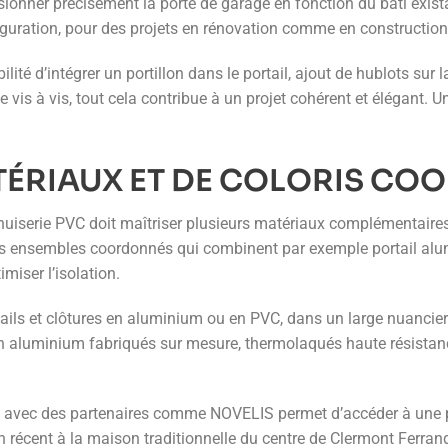
ensionner précisément la porte de garage en fonction du bâti exi
guration, pour des projets en rénovation comme en construction
lité d’intégrer un portillon dans le portail, ajout de hublots sur 
 vis à vis, tout cela contribue à un projet cohérent et élégant. U
TÉRIAUX ET DE COLORIS C
enuiserie PVC doit maîtriser plusieurs matériaux complémentaires
des ensembles coordonnés qui combinent par exemple portail alu
miser l’isolation.
ails et clôtures en aluminium ou en PVC, dans un large nuancier 
en aluminium fabriqués sur mesure, thermolaqués haute résistanc
on avec des partenaires comme NOVELIS permet d’accéder à une pal
on récent à la maison traditionnelle du centre de Clermont Ferrand