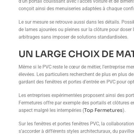
d’un portail coulissant avec l’accès voiture et de dim
conçoit ainsi des menuiseries adaptées à chaque confi
Le sur mesure se retrouve aussi dans les détails. Possibi
de lames ajourées ou pleines sur la clôture pour doser le
arbitrages sans imposer de solutions standardisées.
UN LARGE CHOIX DE MA
Même si le PVC reste le cœur de métier, l’entreprise m
élevées. Les particuliers recherchent de plus en plus 
gardant des fenêtres et portes d’entrée en PVC pour opti
Les entreprises expérimentées proposent ainsi des port
Fermetures offre par exemple des portails et clôtures 
Top Fermetures
aspect malgré les intempéries (
).
Sur les fenêtres et portes fenêtres PVC, la collaborati
s’accorder à différents styles architecturaux, du pavill