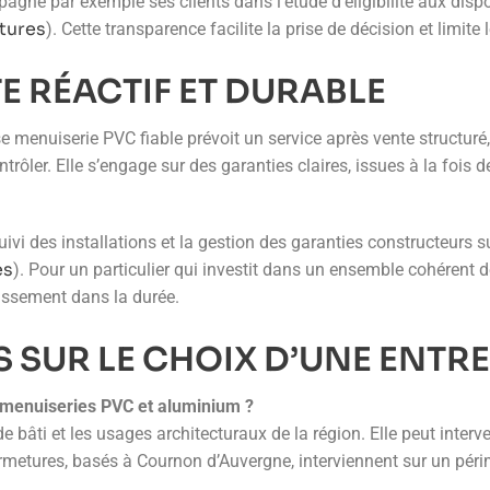
e par exemple ses clients dans l’étude d’éligibilité aux disposi
tures
). Cette transparence facilite la prise de décision et limit
E RÉACTIF ET DURABLE
rise menuiserie PVC fiable prévoit un service après vente structur
ntrôler. Elle s’engage sur des garanties claires, issues à la foi
i des installations et la gestion des garanties constructeurs sur
es
). Pour un particulier qui investit dans un ensemble cohérent d
tissement dans la durée.
 SUR LE CHOIX D’UNE ENTRE
s menuiseries PVC et aluminium ?
de bâti et les usages architecturaux de la région. Elle peut interv
ures, basés à Cournon d’Auvergne, interviennent sur un périmètr