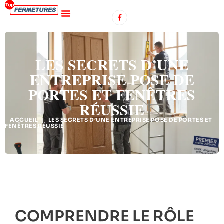
LES SECRETS D’UNE
ENTREPRISE POSE DE
PORTES ET FENÊTRES
RÉUSSIE
ACCUEIL
|
LES SECRETS D’UNE ENTREPRISE POSE DE PORTES ET
FENÊTRES RÉUSSIE
COMPRENDRE LE RÔLE