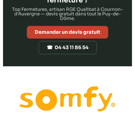
fermeture ?
Top Fermetures, artisan RGE Qualibat à Cournon-
d'Auvergne — devis gratuit dans tout le Puy-de-
Dôme.
Demander un devis gratuit
☎ 04 43 11 86 54