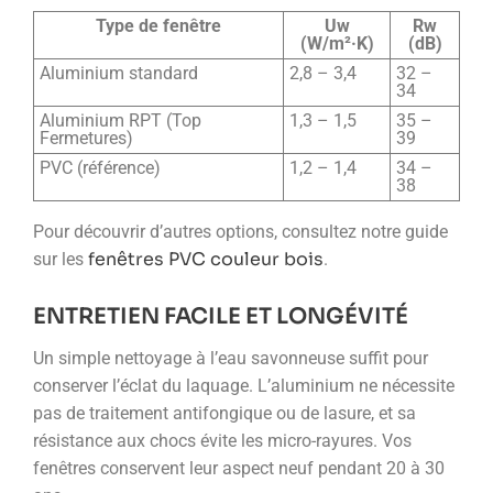
Type de fenêtre
Uw
Rw
(W/m²·K)
(dB)
Aluminium standard
2,8 – 3,4
32 –
34
Aluminium RPT (Top
1,3 – 1,5
35 –
Fermetures)
39
PVC (référence)
1,2 – 1,4
34 –
38
Pour découvrir d’autres options, consultez notre guide
fenêtres PVC couleur bois
sur les
.
ENTRETIEN FACILE ET LONGÉVITÉ
Un simple nettoyage à l’eau savonneuse suffit pour
conserver l’éclat du laquage. L’aluminium ne nécessite
pas de traitement antifongique ou de lasure, et sa
résistance aux chocs évite les micro-rayures. Vos
fenêtres conservent leur aspect neuf pendant 20 à 30