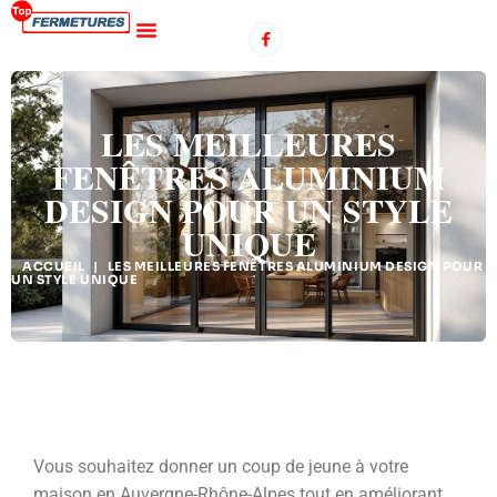
LES MEILLEURES
FENÊTRES ALUMINIUM
DESIGN POUR UN STYLE
UNIQUE
ACCUEIL
|
LES MEILLEURES FENÊTRES ALUMINIUM DESIGN POUR
UN STYLE UNIQUE
Vous souhaitez donner un coup de jeune à votre
maison en Auvergne-Rhône-Alpes tout en améliorant