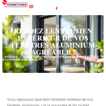
RENDEZ LENTRETIEN
EXTÉRIEUR DE VOS
FENÊTRES ALUMINIUM
AGRÉABLE !
ACCUEIL
|
RENDEZ LENTRETIEN EXTÉRIEUR DE VOS FENÊTRES
ALUMINIUM AGRÉABLE !
Vous repoussez peut-être l’entretien extérieur de vos
fenêtres aluminium, car la poussière et les taches