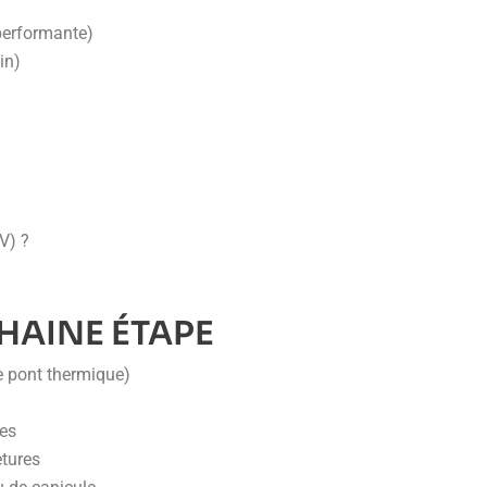
t performante)
in)
V) ?
HAINE ÉTAPE
e pont thermique)
des
etures