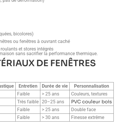
n, pas de déformation)
aquées, bicolores)
enêtres ou fenêtres à ouvrant caché
roulants et stores intégrés
maison sans sacrifier la performance thermique.
ÉRIAUX DE FENÊTRES
ustique
Entretien
Durée de vie
Personnalisation
Faible
> 25 ans
Couleurs, textures
PVC couleur bois
Très faible
20–25 ans
Faible
> 25 ans
Double face
Faible
> 30 ans
Finesse extrême