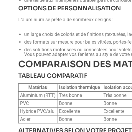
une tenue aux intempéries durable (pas de corrosio
OPTIONS DE PERSONNALISATION
L’aluminium se prête à de nombreux designs :
un large choix de coloris et de finitions (texturées, l
des formats sur mesure pour baies vitrées, portes-f
des solutions motorisées ou connectées pour volets 
Vous pouvez adapter vos fenêtres au style de votre 
COMPARAISON DES MAT
TABLEAU COMPARATIF
Matériau
Isolation thermique
Isolation aco
Aluminium (RTT)
Très bonne
Très bonne
PVC
Bonne
Bonne
Hybride PVC/alu
Excellente
Excellente
Acier
Bonne
Bonne
ALTERNATIVES SELON VOTRE PROJET