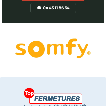
☎ 04 43 11 86 54