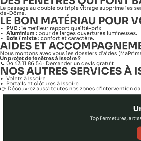
DES FENÊTRES QUI FONT B
Le passage au double ou triple vitrage supprime les se
de-Dôme.
LE BON MATÉRIAU POUR V
PVC
: le meilleur rapport qualité-prix.
Aluminium
: pour de larges ouvertures lumineuses.
Bois / mixte
: confort et caractère.
AIDES ET ACCOMPAGNEM
Nous montons avec vous les dossiers d’
aides
(MaPrime
Un projet de fenêtres à Issoire ?
📞 04 43 11 86 54 ·
Demander un devis gratuit
NOS AUTRES SERVICES À I
Volets à Issoire
Portails et clôtures à Issoire
👉 Découvrez aussi toutes nos
zones d’intervention d
Un
Top Fermetures, arti