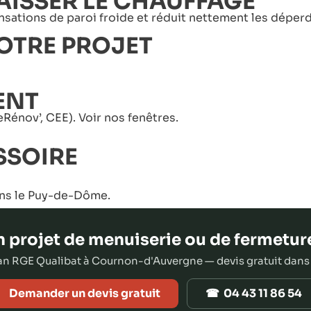
AISSER LE CHAUFFAGE
nsations de paroi froide et réduit nettement les déperd
OTRE PROJET
ENT
Rénov’, CEE). Voir nos
fenêtres
.
SSOIRE
ans le Puy-de-Dôme
.
 projet de menuiserie ou de fermetur
san RGE Qualibat à Cournon-d'Auvergne — devis gratuit dans
Demander un devis gratuit
☎ 04 43 11 86 54