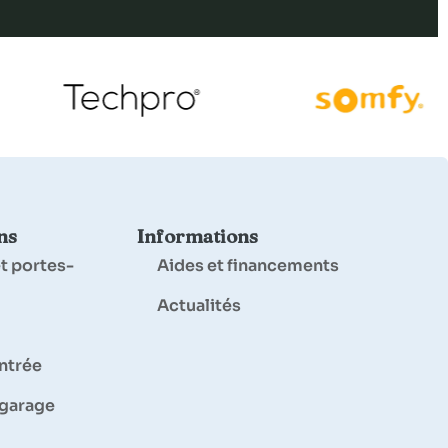
ns
Informations
t portes-
Aides et financements
Actualités
entrée
 garage