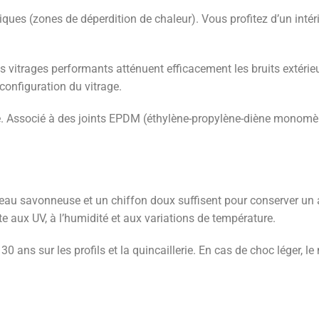
miques (zones de déperdition de chaleur). Vous profitez d’un int
es vitrages performants atténuent efficacement les bruits extérieu
configuration du vitrage.
Associé à des joints EPDM (éthylène-propylène-diène monomère), i
 d’eau savonneuse et un chiffon doux suffisent pour conserver 
ste aux UV, à l’humidité et aux variations de température.
0 ans sur les profils et la quincaillerie. En cas de choc léger, 