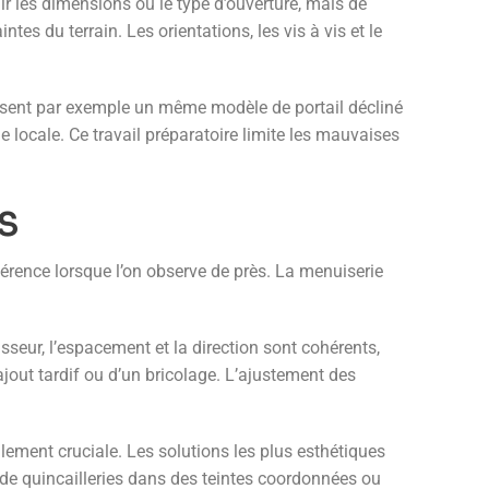
r les dimensions ou le type d’ouverture, mais de
tes du terrain. Les orientations, les vis à vis et le
posent par exemple un même modèle de portail décliné
e locale. Ce travail préparatoire limite les mauvaises
S
férence lorsque l’on observe de près. La menuiserie
sseur, l’espacement et la direction sont cohérents,
out tardif ou d’un bricolage. L’ajustement des
alement cruciale. Les solutions les plus esthétiques
x de quincailleries dans des teintes coordonnées ou