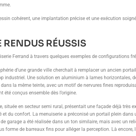
gamme.
essin cohérent, une implantation précise et une exécution soigné
 RENDUS RÉUSSIS
serie Ferrand à travers quelques exemples de configurations fré
hérie d’une grande ville cherchait à remplacer un ancien portail
dustriel. Une solution en aluminium à lames horizontales, de tein
e dans la même teinte, avec un motif de nervures fines reproduisa
nt été conçus ensemble dès l’origine.
e, située en secteur semi rural, présentait une façade déjà très ex
é et du confort. La menuiserie a préconisé un portail plein dans 
de garage a été réalisée dans un ton similaire, mais avec un rel
us forme de barreaux fins pour alléger la perception. Là encore, 