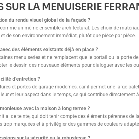
 SUR LA MENUISERIE FERR
on du rendu visuel global de la façade ?
arage comme un même ensemble architectural. Les choix de matéria
 et de son environnement immédiat, plutôt que pièce par pièce.
e avec des éléments existants déjà en place ?
rtaines menuiseries et ne remplacent que le portail ou la porte d
dapter le dessin des nouveaux éléments pour dialoguer avec les o
cilité d’entretien ?
tures et portes de garage modernes, car il permet une large palette
eur et leur aspect dans le temps, ce qui contribue directement à
rmonieuse avec la maison à long terme ?
tial de teinte, qui doit tenir compte des éléments pérennes de la
trop marquées et à privilégier des gammes de couleurs adaptées
ssions sur la sécurité ou la robustesse ?