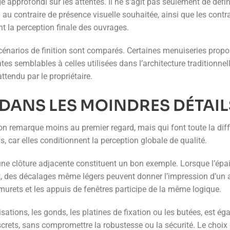
pprofondi sur les attentes. Il ne s’agit pas seulement de défini
au contraire de présence visuelle souhaitée, ainsi que les contrain
ent la perception finale des ouvrages.
 scénarios de finition sont comparés. Certaines menuiseries pro
s semblables à celles utilisées dans l’architecture traditionnell
ttendu par le propriétaire.
 DANS LES MOINDRES DÉTAIL
’on remarque moins au premier regard, mais qui font toute la dif
s, car elles conditionnent la perception globale de qualité.
une clôture adjacente constituent un bon exemple. Lorsque l’épai
, des décalages même légers peuvent donner l’impression d’un aj
 murets et les appuis de fenêtres participe de la même logique.
ations, les gonds, les platines de fixation ou les butées, est ég
iscrets, sans compromettre la robustesse ou la sécurité. Le choi