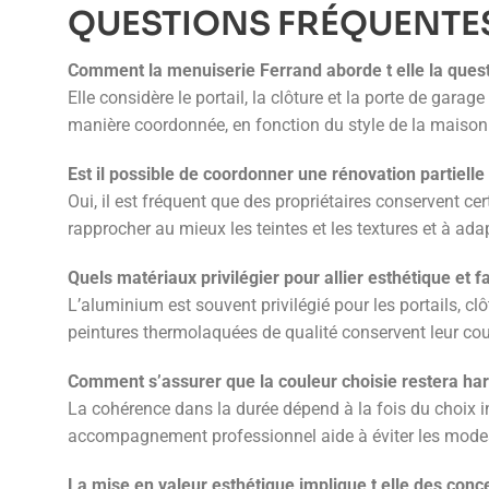
QUESTIONS FRÉQUENTES
Comment la menuiserie Ferrand aborde t elle la questi
Elle considère le portail, la clôture et la porte de g
manière coordonnée, en fonction du style de la maison
Est il possible de coordonner une rénovation partiell
Oui, il est fréquent que des propriétaires conservent ce
rapprocher au mieux les teintes et les textures et à a
Quels matériaux privilégier pour allier esthétique et fa
L’aluminium est souvent privilégié pour les portails, clô
peintures thermolaquées de qualité conservent leur coul
Comment s’assurer que la couleur choisie restera ha
La cohérence dans la durée dépend à la fois du choix ini
accompagnement professionnel aide à éviter les modes 
La mise en valeur esthétique implique t elle des conce