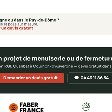
rgne ou dans le Puy-de-Dôme ?
le et pose sur mesure.
un devis gratuit
 projet de menuiserie ou de fermetur
san RGE Qualibat à Cournon-d'Auvergne — devis gratuit dans
Demander un devis gratuit
☎ 04 43 11 86 54