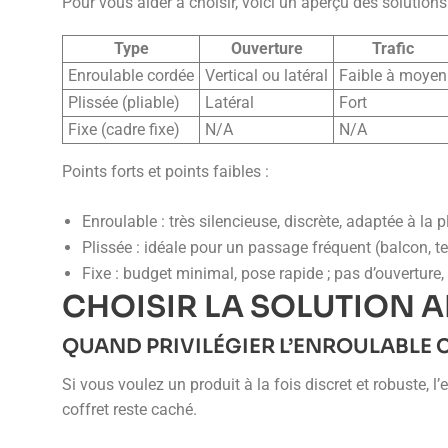
Pour vous aider à choisir, voici un aperçu des solutions
Type
Ouverture
Trafic
Enroulable cordée
Vertical ou latéral
Faible à moyen
Plissée (pliable)
Latéral
Fort
Fixe (cadre fixe)
N/A
N/A
Points forts et points faibles :
Enroulable : très silencieuse, discrète, adaptée à la 
Plissée : idéale pour un passage fréquent (balcon, te
Fixe : budget minimal, pose rapide ; pas d’ouverture
CHOISIR LA SOLUTION 
QUAND PRIVILÉGIER L’ENROULABLE 
Si vous voulez un produit à la fois discret et robuste, l
coffret reste caché.