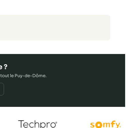
e ?
 tout le Puy-de-Dôme.