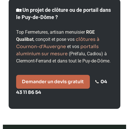
🏡 Un projet de clôture ou de portail dans
le Puy-de-Dôme ?
Top Fermetures, artisan menuisier
RGE
clôtures à
Qualibat
, conçoit et pose vos
Cournon-d’Auvergne
portails
et vos
aluminium sur mesure
(Préfalu, Cadiou) à
Clermont-Ferrand et dans tout le Puy-de-Dôme.
Demander un devis gratuit
04
📞
43 11 86 54