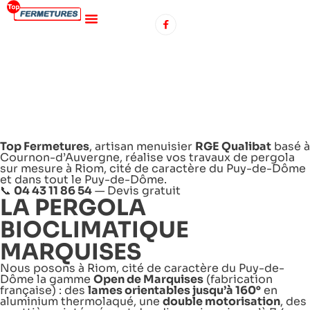
PERGOLAS ET
VÉRANDAS À
RIOM
Top Fermetures
, artisan menuisier
RGE Qualibat
basé à
Cournon-d’Auvergne, réalise vos travaux de pergola
sur mesure à Riom, cité de caractère du Puy-de-Dôme
et dans tout le Puy-de-Dôme.
📞
04 43 11 86 54
—
Devis gratuit
LA PERGOLA
BIOCLIMATIQUE
MARQUISES
Nous posons à Riom, cité de caractère du Puy-de-
Dôme la gamme
Open de Marquises
(fabrication
française) : des
lames orientables jusqu’à 160°
en
aluminium thermolaqué, une
double motorisation
, des