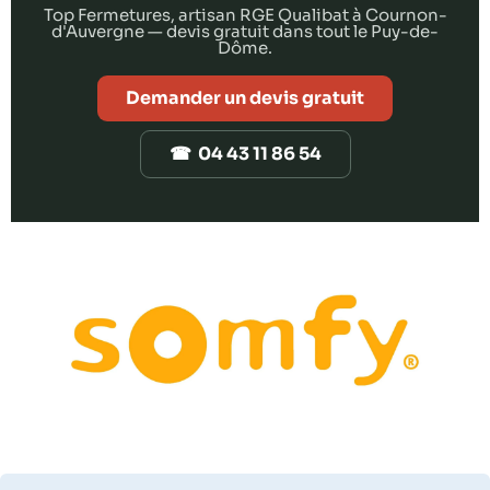
Top Fermetures, artisan RGE Qualibat à Cournon-
d'Auvergne — devis gratuit dans tout le Puy-de-
Dôme.
Demander un devis gratuit
☎ 04 43 11 86 54