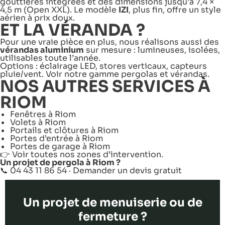
gouttières intégrées et des dimensions jusqu’à 7,4 ×
4,5 m (Open XXL). Le modèle
IZI
, plus fin, offre un style
aérien à prix doux.
ET LA VÉRANDA ?
Pour une vraie pièce en plus, nous réalisons aussi des
vérandas aluminium
sur mesure : lumineuses, isolées,
utilisables toute l’année.
Options : éclairage LED, stores verticaux, capteurs
pluie/vent. Voir notre gamme
pergolas et vérandas
.
NOS AUTRES SERVICES À
RIOM
Fenêtres à Riom
Volets à Riom
Portails et clôtures à Riom
Portes d’entrée à Riom
Portes de garage à Riom
👉 Voir toutes nos
zones d’intervention
.
Un projet de pergola à Riom ?
📞 04 43 11 86 54 ·
Demander un devis gratuit
Un projet de menuiserie ou de
fermeture ?