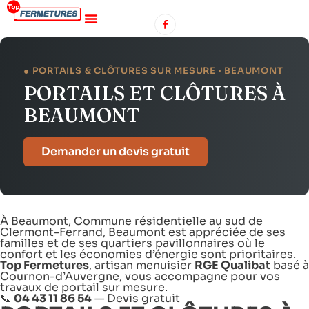
● PORTAILS & CLÔTURES SUR MESURE · BEAUMONT
PORTAILS ET CLÔTURES À
BEAUMONT
Demander un devis gratuit
À Beaumont, Commune résidentielle au sud de
Clermont-Ferrand, Beaumont est appréciée de ses
familles et de ses quartiers pavillonnaires où le
confort et les économies d’énergie sont prioritaires.
Top Fermetures
, artisan menuisier
RGE Qualibat
basé à
Cournon-d’Auvergne, vous accompagne pour vos
travaux de portail sur mesure.
📞
04 43 11 86 54
—
Devis gratuit