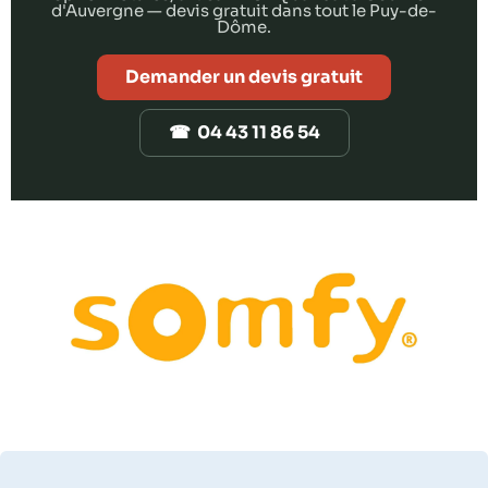
d'Auvergne — devis gratuit dans tout le Puy-de-
Dôme.
Demander un devis gratuit
☎ 04 43 11 86 54