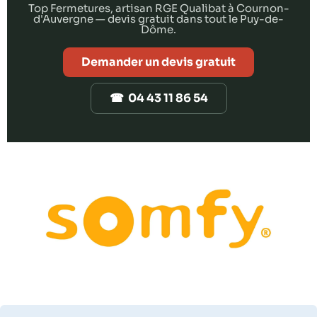
Top Fermetures, artisan RGE Qualibat à Cournon-
d'Auvergne — devis gratuit dans tout le Puy-de-
Dôme.
Demander un devis gratuit
☎ 04 43 11 86 54