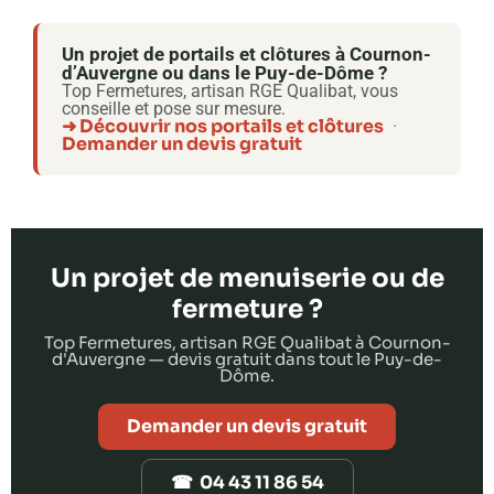
Un projet de portails et clôtures à Cournon-
d’Auvergne ou dans le Puy-de-Dôme ?
Top Fermetures, artisan RGE Qualibat, vous
conseille et pose sur mesure.
➜ Découvrir nos portails et clôtures
·
Demander un devis gratuit
Un projet de menuiserie ou de
fermeture ?
Top Fermetures, artisan RGE Qualibat à Cournon-
d'Auvergne — devis gratuit dans tout le Puy-de-
Dôme.
Demander un devis gratuit
☎ 04 43 11 86 54