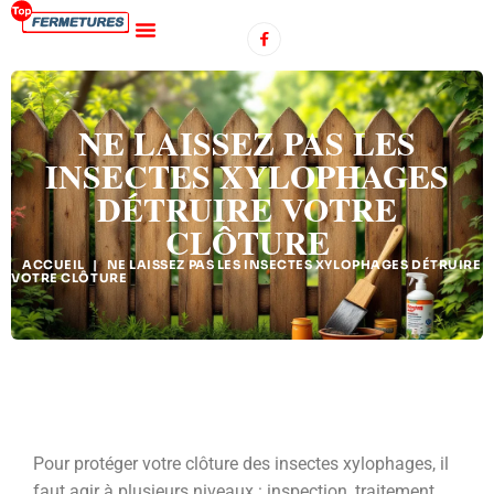
NE LAISSEZ PAS LES
INSECTES XYLOPHAGES
DÉTRUIRE VOTRE
CLÔTURE
ACCUEIL
|
NE LAISSEZ PAS LES INSECTES XYLOPHAGES DÉTRUIRE
VOTRE CLÔTURE
Pour protéger votre clôture des insectes xylophages, il
faut agir à plusieurs niveaux : inspection, traitement,