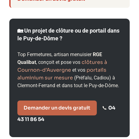
🏡 Un projet de clôture ou de portail dans
le Puy-de-Dôme ?
Top Fermetures, artisan menuisier
RGE
clôtures à
Qualibat
, conçoit et pose vos
Cournon-d’Auvergne
portails
et vos
aluminium sur mesure
(Préfalu, Cadiou) à
Clermont-Ferrand et dans tout le Puy-de-Dôme.
Demander un devis gratuit
04
📞
43 11 86 54