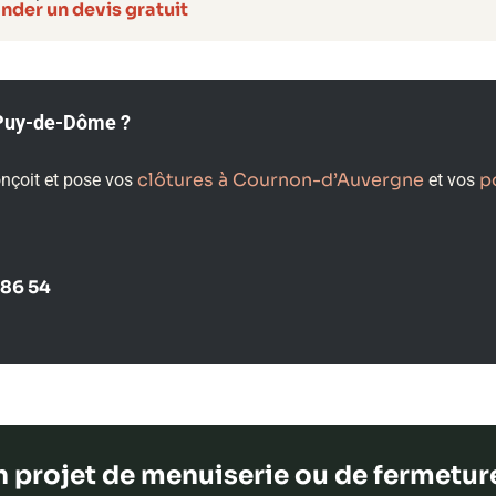
der un devis gratuit
e Puy-de-Dôme ?
clôtures à Cournon-d’Auvergne
p
onçoit et pose vos
et vos
 86 54
 projet de menuiserie ou de fermetur