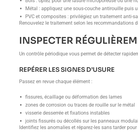
Bois : optez pour une lasure microporeuse ou une hui
Métal : appliquez une sous-couche antirouille puis 
PVC et composites : privilégiez un traitement anti-sa
Renouvelez le traitement selon les recommandations du 
INSPECTER RÉGULIÈREM
Un contrôle périodique vous permet de détecter rapidem
REPÉRER LES SIGNES D’USURE
Passez en revue chaque élément :
fissures, écaillage ou déformation des lames
zones de corrosion ou traces de rouille sur le métal
visserie desserrée et fixations instables
joints fissurés ou décollés sur les panneaux modula
Identifiez les anomalies et réparez-les sans tarder pour 