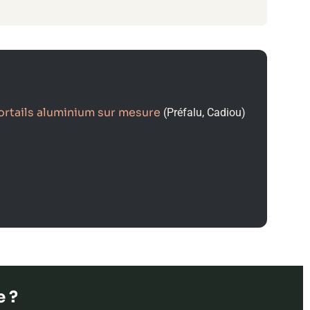
ortails aluminium sur mesure
(Préfalu, Cadiou)
e ?