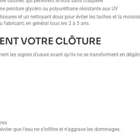
le saturée, qui pénètrent le bois sans craqueler
une peinture glycéro ou polyuréthane résistante aux UV
lissures et un nettoyant doux pour éviter les taches et la moisis
fabricant, en général tous les 2 à 5 ans.
ENT VOTRE CLÔTURE
ent les signes d’usure avant qu’ils ne se transforment en dégât
ires
éviter que l’eau ne s’infiltre et n’aggrave les dommages.