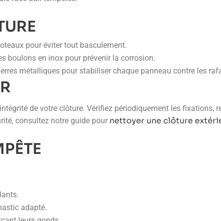
TURE
poteaux pour éviter tout basculement.
es boulons en inox pour prévenir la corrosion.
uerres métalliques pour stabiliser chaque panneau contre les raf
ER
intégrité de votre clôture. Vérifiez périodiquement les fixations, 
nettoyer une clôture extéri
rité, consultez notre guide pour
MPÊTE
lants.
mastic adapté.
orçant leurs gonds.