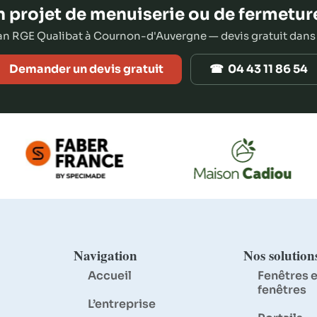
 projet de menuiserie ou de fermetur
san RGE Qualibat à Cournon-d'Auvergne — devis gratuit dans
Demander un devis gratuit
☎ 04 43 11 86 54
Navigation
Nos solution
Accueil
Fenêtres e
fenêtres
L’entreprise