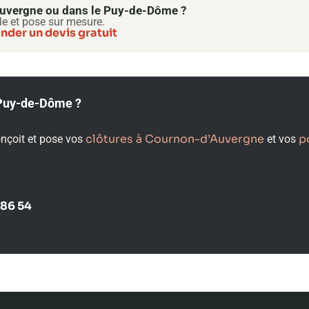
’Auvergne ou dans le Puy-de-Dôme ?
le et pose sur mesure.
der un devis gratuit
e Puy-de-Dôme ?
clôtures à Cournon-d’Auvergne
p
onçoit et pose vos
et vos
 86 54