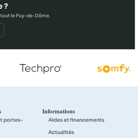
e ?
 tout le Puy-de-Dôme.
s
Informations
t portes-
Aides et financements
Actualités