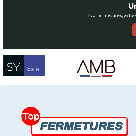
Un
Top Fermetures, arti