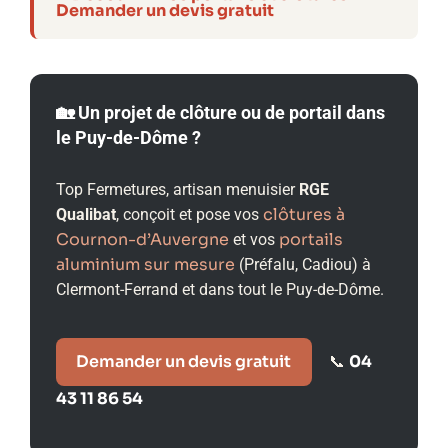
Demander un devis gratuit
🏡 Un projet de clôture ou de portail dans
le Puy-de-Dôme ?
Top Fermetures, artisan menuisier
RGE
clôtures à
Qualibat
, conçoit et pose vos
Cournon-d’Auvergne
portails
et vos
aluminium sur mesure
(Préfalu, Cadiou) à
Clermont-Ferrand et dans tout le Puy-de-Dôme.
Demander un devis gratuit
04
📞
43 11 86 54