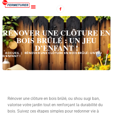
RÉNOVER UNE CLÔTURE EN
BOIS BRÛLÉ : UN JEU
D’ENFANT !
ACCUEIL
|
RÉNOVER UNE CLÔTURE EN BOIS BRÛLÉ : UN JEU
D’ENFANT !
Rénover une clôture en bois brûlé, ou shou sugi ban,
valorise votre jardin tout en renforçant la durabilité du
bois. Suivez ces étapes simples pour redonner vie à