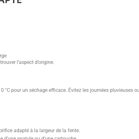
APTÉ
arge
trouver l’aspect d’origine.
 10 °C pour un séchage efficace. Évitez les journées pluvieuses o
ifice adapté à la largeur de la fente.
de d’une spatule ou d’une cartouche.