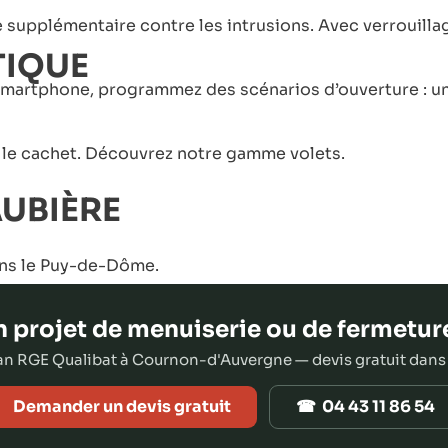
e supplémentaire contre les intrusions. Avec verrouill
TIQUE
 smartphone, programmez des scénarios d’ouverture : u
our le cachet. Découvrez notre gamme
volets
.
AUBIÈRE
ans le Puy-de-Dôme
.
 projet de menuiserie ou de fermetur
san RGE Qualibat à Cournon-d'Auvergne — devis gratuit dans
Demander un devis gratuit
☎ 04 43 11 86 54