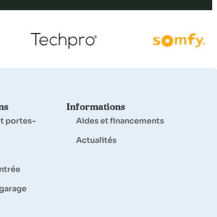
ns
Informations
t portes-
Aides et financements
Actualités
entrée
 garage