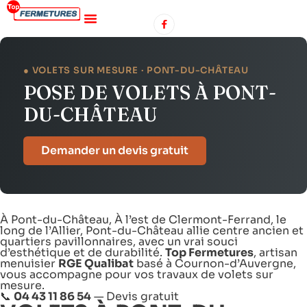
● VOLETS SUR MESURE · PONT-DU-CHÂTEAU
POSE DE VOLETS À PONT-
DU-CHÂTEAU
Demander un devis gratuit
À Pont-du-Château, À l’est de Clermont-Ferrand, le
long de l’Allier, Pont-du-Château allie centre ancien et
quartiers pavillonnaires, avec un vrai souci
d’esthétique et de durabilité.
Top Fermetures
, artisan
menuisier
RGE Qualibat
basé à Cournon-d’Auvergne,
vous accompagne pour vos travaux de volets sur
mesure.
📞
04 43 11 86 54
—
Devis gratuit