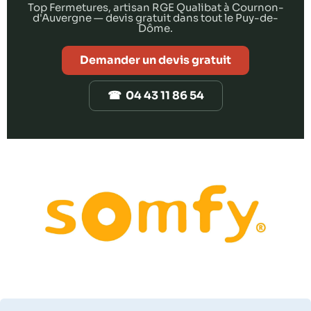
Top Fermetures, artisan RGE Qualibat à Cournon-
d'Auvergne — devis gratuit dans tout le Puy-de-
Dôme.
Demander un devis gratuit
☎ 04 43 11 86 54