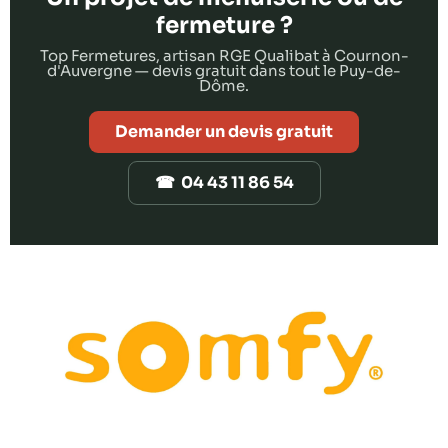
fermeture ?
Top Fermetures, artisan RGE Qualibat à Cournon-
d'Auvergne — devis gratuit dans tout le Puy-de-
Dôme.
Demander un devis gratuit
☎ 04 43 11 86 54