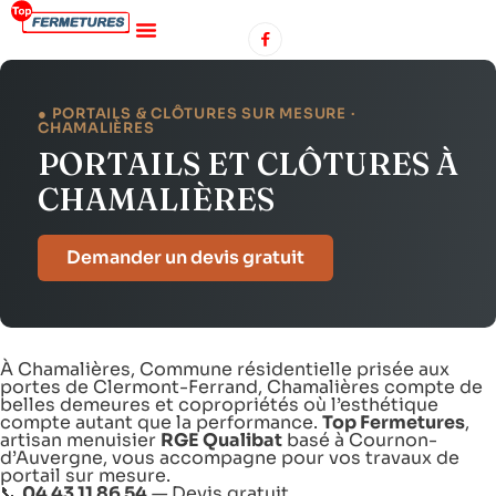
● PORTAILS & CLÔTURES SUR MESURE ·
CHAMALIÈRES
PORTAILS ET CLÔTURES À
CHAMALIÈRES
Demander un devis gratuit
À Chamalières, Commune résidentielle prisée aux
portes de Clermont-Ferrand, Chamalières compte de
belles demeures et copropriétés où l’esthétique
compte autant que la performance.
Top Fermetures
,
artisan menuisier
RGE Qualibat
basé à Cournon-
d’Auvergne, vous accompagne pour vos travaux de
portail sur mesure.
📞
04 43 11 86 54
—
Devis gratuit