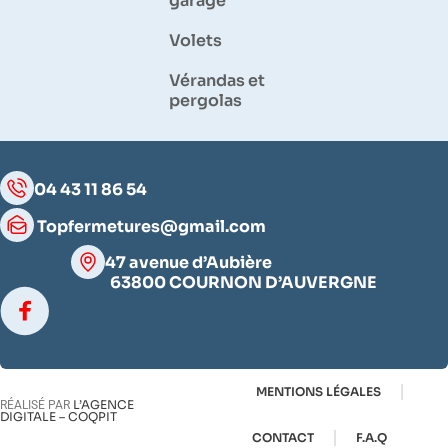
garage
Volets
Vérandas et
pergolas
04 43 11 86 54
Topfermetures@gmail.com
47 avenue d’Aubière
63800 COURNON D’AUVERGNE
MENTIONS LÉGALES
L’AGENCE
RÉALISÉ PAR
DIGITALE – COQPIT
CONTACT
F.A.Q