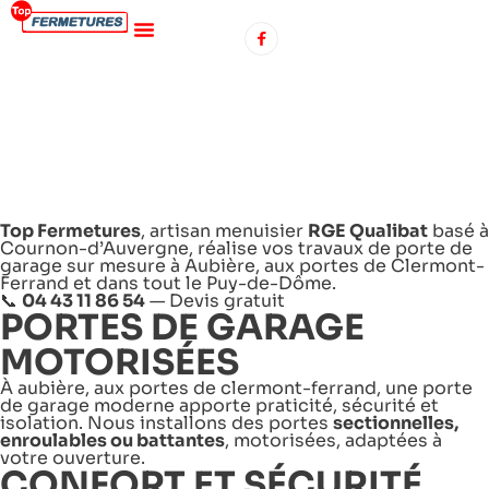
POSE DE PORTES
DE GARAGE À
AUBIÈRE
Top Fermetures
, artisan menuisier
RGE Qualibat
basé à
Cournon-d’Auvergne, réalise vos travaux de porte de
garage sur mesure à Aubière, aux portes de Clermont-
Ferrand et dans tout le Puy-de-Dôme.
📞
04 43 11 86 54
—
Devis gratuit
PORTES DE GARAGE
MOTORISÉES
À aubière, aux portes de clermont-ferrand, une porte
de garage moderne apporte praticité, sécurité et
isolation. Nous installons des portes
sectionnelles,
enroulables ou battantes
, motorisées, adaptées à
votre ouverture.
CONFORT ET SÉCURITÉ