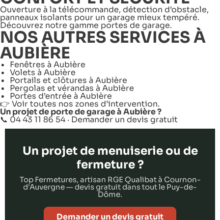
Ouverture à la télécommande, détection d’obstacle,
panneaux isolants pour un garage mieux tempéré.
Découvrez notre gamme
portes de garage
.
NOS AUTRES SERVICES À
AUBIÈRE
Fenêtres à Aubière
Volets à Aubière
Portails et clôtures à Aubière
Pergolas et vérandas à Aubière
Portes d’entrée à Aubière
👉 Voir toutes nos
zones d’intervention
.
Un projet de porte de garage à Aubière ?
📞 04 43 11 86 54 ·
Demander un devis gratuit
Un projet de menuiserie ou de
fermeture ?
Top Fermetures, artisan RGE Qualibat à Cournon-
d'Auvergne — devis gratuit dans tout le Puy-de-
Dôme.
Demander un devis gratuit